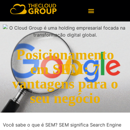
Software personalizado
Consultoria em Tecnologia
Dados e Inteligência Artificial
Posicionamento
em SEM: 7
vantagens para o
seu negócio
Você sabe o que é SEM? SEM significa Search Engine