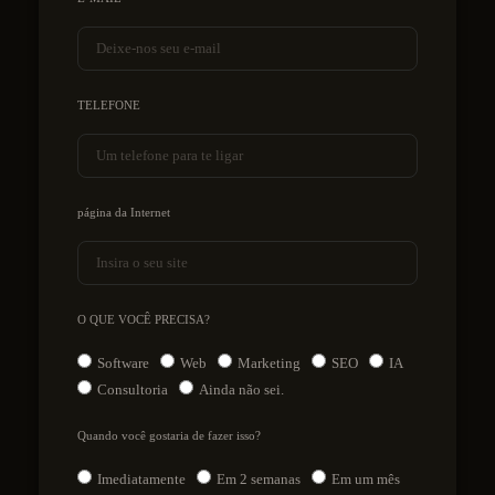
TELEFONE
página da Internet
O QUE VOCÊ PRECISA?
Software
Web
Marketing
SEO
IA
Consultoria
Ainda não sei.
Quando você gostaria de fazer isso?
Imediatamente
Em 2 semanas
Em um mês