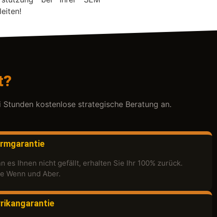
eiten!
t?
i Stunden kostenlose strategische Beratung an.
rmgarantie
 es Ihnen nicht gefällt, erhalten Sie Ihr 100% zurück.
e Wenn und Aber.
rikangarantie