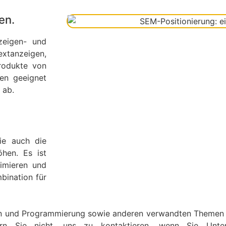
en.
zeigen- und
xtanzeigen,
rodukte von
en geeignet
 ab.
ie auch die
hen. Es ist
timieren und
bination für
ign und Programmierung sowie anderen verwandten Themen z
rn Sie nicht, uns zu kontaktieren, wenn Sie Unte