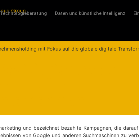
Technologieberatung
Daten und künstliche Intelligenz
Ei
ositionierung: 7
rteile für Ihr
nternehmen
arketing und bezeichnet bezahlte Kampagnen, die darauf 
rgebnissen von Google und anderen Suchmaschinen zu verb