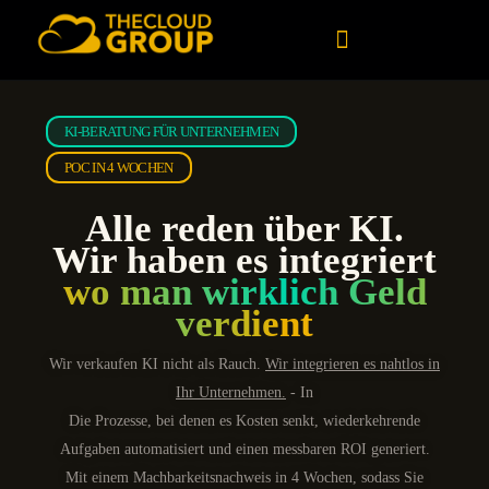
Inhalt
springen
Kundenspezifische Software
Daten und künstliche Intelligenz
KI-BERATUNG FÜR UNTERNEHMEN
POC IN 4 WOCHEN
Alle reden über KI.
Wir haben es integriert
wo man wirklich Geld
verdient
Wir verkaufen KI nicht als
Rauch
.
Wir integrieren es nahtlos in
Ihr Unternehmen.
- In
Die Prozesse, bei denen es Kosten senkt, wiederkehrende
Aufgaben automatisiert und einen messbaren ROI generiert.
Mit einem Machbarkeitsnachweis in 4 Wochen, sodass Sie