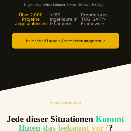
Ergebnisse sehen können, bevor Sie sich festlegen.
Über 2.000
+150
Proprietäres
Projekte
Ingenieure in
TCG-SAF™-
abgeschlossen
9 Ländern
Framework
Ich möchte KI in mein Unternehmen integrieren ->
UNSERE KERNLEISTUNGEN
Jede dieser Situationen
Kommt
Ihnen das bekannt vor?
?