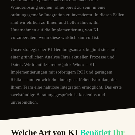
Wunderlösung suchen, ohne bereit zu sein, in eine
ordnungsgemäße Integration zu investieren. In diesen Fällen
sind wir ehrlich zu Ihnen und helfen Ihnen, Ihr
Unternehmen auf die Implementierung von KI
vorzubereiten, wenn diese wirklich sinnvoll ist.
Unser strategischer KI-Beratungsansatz beginnt stets mit
einer gründlichen Analyse Ihrer aktuellen Prozesse und
Daten. Wir identifizieren «Quick Wins» – KI-
Implementierungen mit sofortigem ROI und geringem
Risiko – und entwickeln einen gestaffelten Fahrplan, der
Ihrem Team eine nahtlose Integration ermöglicht. Das erste
zweistündige Beratungsgespräch ist kostenlos und
unverbindlich.
Welche Art von KI
Benötigt Ihr