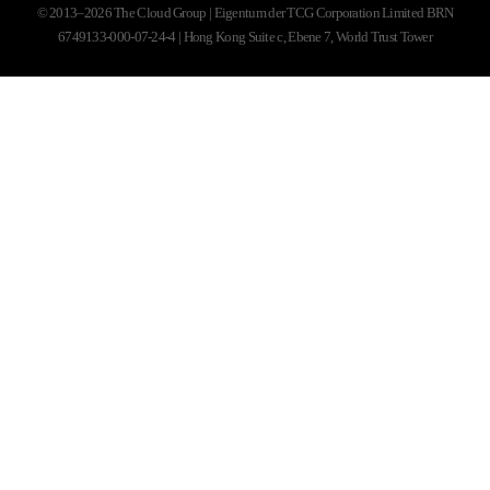
© 2013–2026 The Cloud Group | Eigentum der TCG Corporation Limited BRN
6749133-000-07-24-4 | Hong Kong Suite c, Ebene 7, World Trust Tower