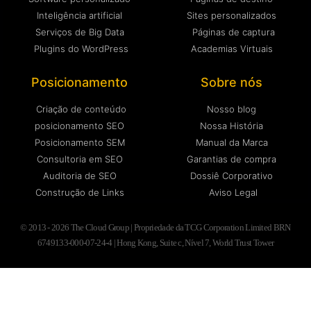
Inteligência artificial
Sites personalizados
Serviços de Big Data
Páginas de captura
Plugins do WordPress
Academias Virtuais
Posicionamento
Sobre nós
Criação de conteúdo
Nosso blog
posicionamento SEO
Nossa História
Posicionamento SEM
Manual da Marca
Consultoria em SEO
Garantias de compra
Auditoria de SEO
Dossiê Corporativo
Construção de Links
Aviso Legal
© 2013 - 2026 The Cloud Group | Propriedade da TCG Corporation Limited BRN
6749133-000-07-24-4 | Hong Kong, Suite c, Nível 7, World Trust Tower