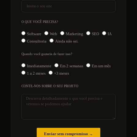
O QUE VOCÊ PRECISA?
Software
Web
Marketing
SEO
IA
Consultoria
Ainda não sei.
Quando você gostaria de fazer isso?
Imediatamente
Em 2 semanas
Em um mês
1 a 2 meses
+3 meses
CONTE-NOS SOBRE O SEU PROJETO
Enviar sem compromisso →