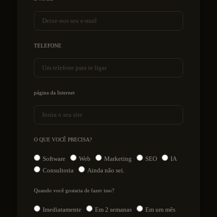
TELEFONE
página da Internet
O QUE VOCÊ PRECISA?
Software
Web
Marketing
SEO
IA
Consultoria
Ainda não sei.
Quando você gostaria de fazer isso?
Imediatamente
Em 2 semanas
Em um mês