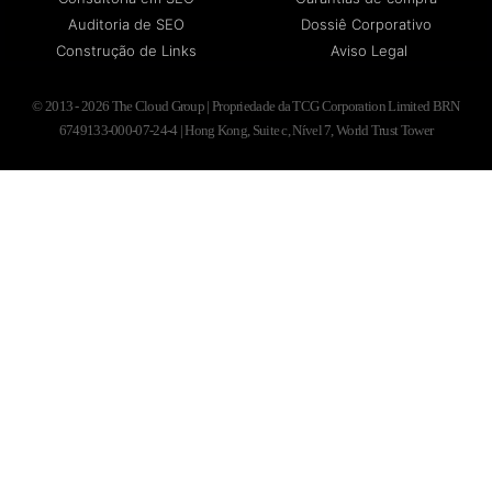
Auditoria de SEO
Dossiê Corporativo
Construção de Links
Aviso Legal
© 2013 - 2026 The Cloud Group | Propriedade da TCG Corporation Limited BRN
6749133-000-07-24-4 | Hong Kong, Suite c, Nível 7, World Trust Tower