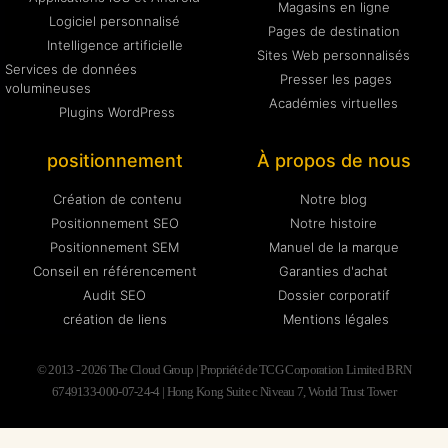
Magasins en ligne
Logiciel personnalisé
Pages de destination
Intelligence artificielle
Sites Web personnalisés
Services de données
Presser les pages
volumineuses
Académies virtuelles
Plugins WordPress
positionnement
À propos de nous
Création de contenu
Notre blog
Positionnement SEO
Notre histoire
Positionnement SEM
Manuel de la marque
Conseil en référencement
Garanties d'achat
Audit SEO
Dossier corporatif
création de liens
Mentions légales
© 2013 - 2026 The Cloud Group | Propriété de TCG Corporation Limited BRN
6749133-000-07-24-4 | Hong Kong Suite c Niveau 7, World Trust Tower