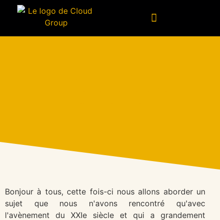
Logiciel personnalisé
Conseil en technologies
Données et intelligence artificielle
L'hyperautomatisation Au
Service De L'excellence
Commerciale
25 octobre 2022
Bonjour à tous, cette fois-ci nous allons aborder un
sujet que nous n'avons rencontré qu'avec
l'avènement du XXIe siècle et qui a grandement