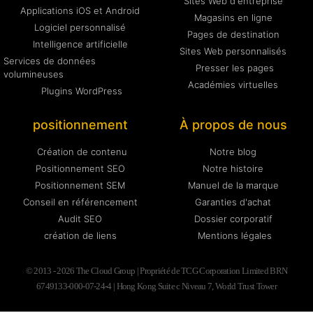
Sites Web d'entreprise
Applications iOS et Android
Magasins en ligne
Logiciel personnalisé
Pages de destination
Intelligence artificielle
Sites Web personnalisés
Services de données
Presser les pages
volumineuses
Académies virtuelles
Plugins WordPress
positionnement
À propos de nous
Création de contenu
Notre blog
Positionnement SEO
Notre histoire
Positionnement SEM
Manuel de la marque
Conseil en référencement
Garanties d'achat
Audit SEO
Dossier corporatif
création de liens
Mentions légales
© 2013 - 2026 The Cloud Group | Propriété de TCG Corporation Limited BRN
6749133-000-07-24-4 | Hong Kong Suite c Niveau 7, World Trust Tower