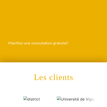
Intégration
Technologies de
complète :
pointe : IA, Big
Connectez-vous
Data et
à vos systèmes
développement
existants.
agile.
Des entreprises de plus de 20 pays font déjà confiance à
The Cloud Group pour optimiser leurs résultats.
Planifiez une consultation gratuite
Les clients