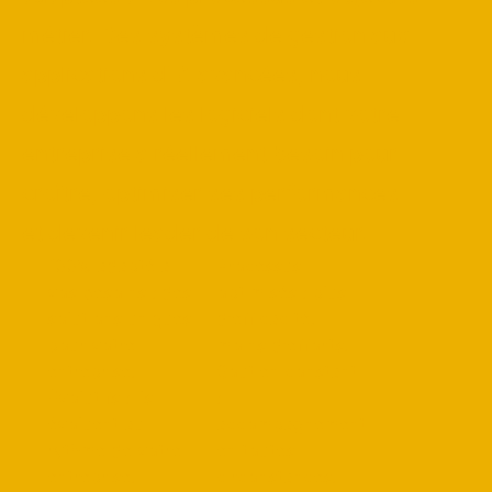
métier. Des systèmes de gestion aux
applications d'IA avancées, nous
développons les logiciels dont votre
entreprise a réellement besoin pour
croître, optimiser ses performances
et devenir leader de son secteur.
100% adapté à
Processus
vos besoins : des
optimisés : plus
solutions uniques
d'efficacité,
pour votre
moins d'efforts.
entreprise.
Soutien constant
Évolutifs : ils
:
évoluent au
accompagnement
rythme de votre
en toutes
entreprise.
circonstances.