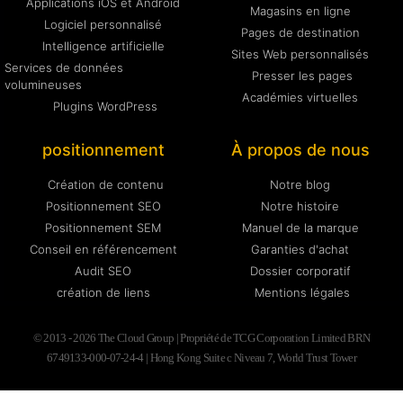
Applications iOS et Android
Magasins en ligne
Logiciel personnalisé
Pages de destination
Intelligence artificielle
Sites Web personnalisés
Services de données
Presser les pages
volumineuses
Académies virtuelles
Plugins WordPress
positionnement
À propos de nous
Création de contenu
Notre blog
Positionnement SEO
Notre histoire
Positionnement SEM
Manuel de la marque
Conseil en référencement
Garanties d'achat
Audit SEO
Dossier corporatif
création de liens
Mentions légales
© 2013 - 2026 The Cloud Group | Propriété de TCG Corporation Limited BRN
6749133-000-07-24-4 | Hong Kong Suite c Niveau 7, World Trust Tower