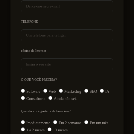
TELEFONE
página da Internet
O QUE VOCÊ PRECISA?
Software
Web
Marketing
SEO
IA
Consultoria
Ainda não sei.
Quando você gostaria de fazer isso?
Imediatamente
Em 2 semanas
Em um mês
1 a 2 meses
+3 meses