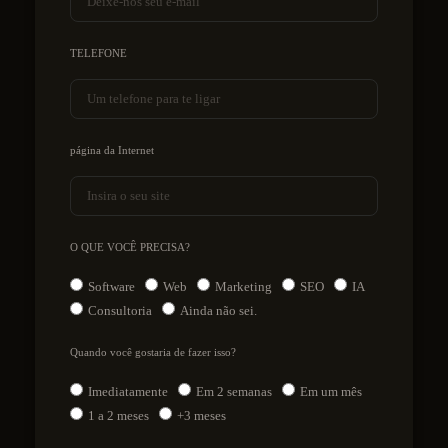
TELEFONE
página da Internet
O QUE VOCÊ PRECISA?
Software
Web
Marketing
SEO
IA
Consultoria
Ainda não sei.
Quando você gostaria de fazer isso?
Imediatamente
Em 2 semanas
Em um mês
1 a 2 meses
+3 meses