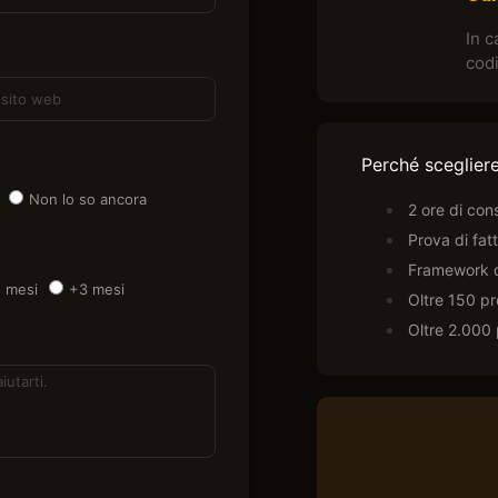
In c
cod
Perché sceglier
Non lo so ancora
2 ore di co
Prova di fatt
Framework d
2 mesi
+3 mesi
Oltre 150 pro
Oltre 2.000 