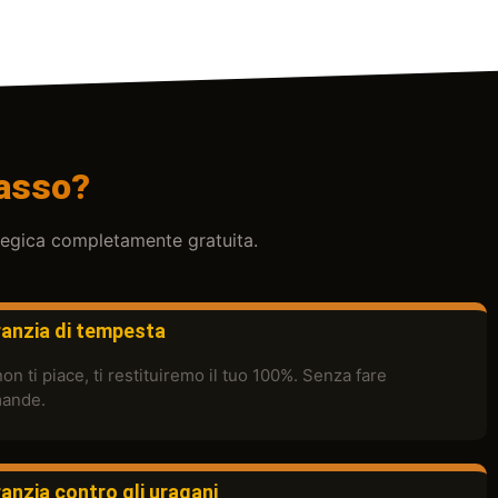
passo?
ategica completamente gratuita.
anzia di tempesta
on ti piace, ti restituiremo il tuo 100%. Senza fare
ande.
anzia contro gli uragani