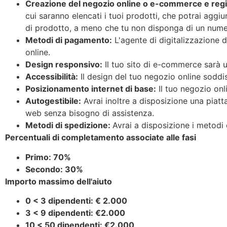
Creazione del negozio online o e-commerce e regis
cui saranno elencati i tuoi prodotti, che potrai agg
di prodotto, a meno che tu non disponga di un numero
Metodi di pagamento:
L'agente di digitalizzazione 
online.
Design responsivo:
Il tuo sito di e-commerce sarà util
Accessibilità:
Il design del tuo negozio online soddisf
Posizionamento internet di base:
Il tuo negozio onli
Autogestibile:
Avrai inoltre a disposizione una piatt
web senza bisogno di assistenza.
Metodi di spedizione:
Avrai a disposizione i metodi d
Percentuali di completamento associate alle fasi
Primo: 70%
Secondo: 30%
Importo massimo dell'aiuto
0 < 3 dipendenti: € 2.000
3 < 9 dipendenti: €2.000
10 < 50 dipendenti: €2.000