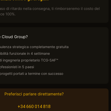
aso di ritardo nella consegna, ti rimborseremo il costo del
ice 100%.
e Cloud Group?
nsulenza strategica completamente gratuita
ibilità funzionale in 4 settimane
i ingegneria proprietario TCG-SAF™
fessionisti in 5 paesi
progetti portati a termine con successo
Preferisci parlare direttamente?
+34 660 014 818