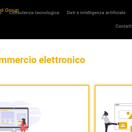
o
Consulenza tecnologica
Dati e intelligenza artificiale
Contatt
mmercio elettronico