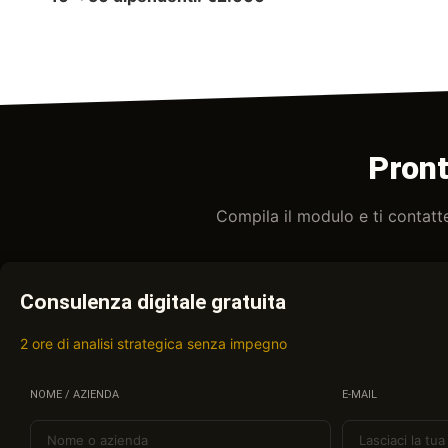
Pront
Compila il modulo e ti contatt
Consulenza digitale gratuita
2 ore di analisi strategica senza impegno
NOME / AZIENDA
E-MAIL