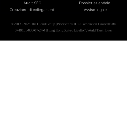
Audit SEO
Dossier aziendale
Creazione di collegamenti
Avviso legale
© 2013 - 2026 The Cloud Group | Proprietà di TCG Corporation Limited BRN
6749133-000-07-24-4 | Hong Kong Suite c Livello 7, World Trust Tower