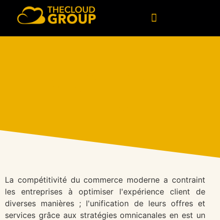
Logiciel personnalisé
Conseil en technologies
Données et intelligence artificielle
Connaissez-Vous Déjà Le
Marketing Omnicanal ?
3 janvier 2023
La compétitivité du commerce moderne a contraint
les entreprises à optimiser l'expérience client de
diverses manières ; l'unification de leurs offres et
services grâce aux stratégies omnicanales en est un