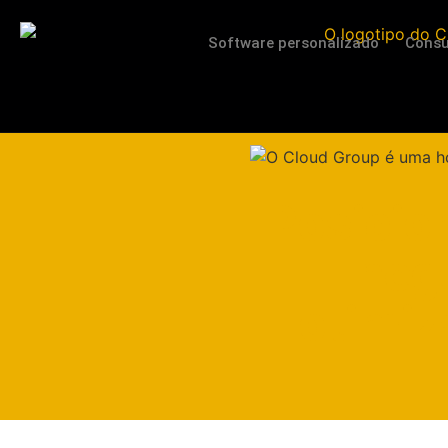
Software personalizado
Consu
Posicio
neg
otimi