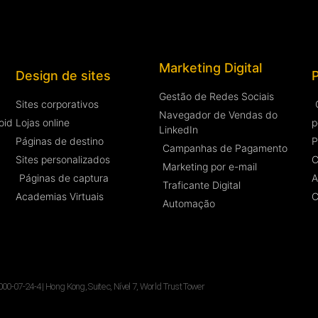
Marketing Digital
Design de sites
Gestão de Redes Sociais
Sites corporativos
Navegador de Vendas do
oid
Lojas online
p
LinkedIn
Páginas de destino
P
Campanhas de Pagamento
Sites personalizados
C
Marketing por e-mail
Páginas de captura
A
Traficante Digital
Academias Virtuais
C
Automação
07-24-4 | Hong Kong, Suite c, Nível 7, World Trust Tower