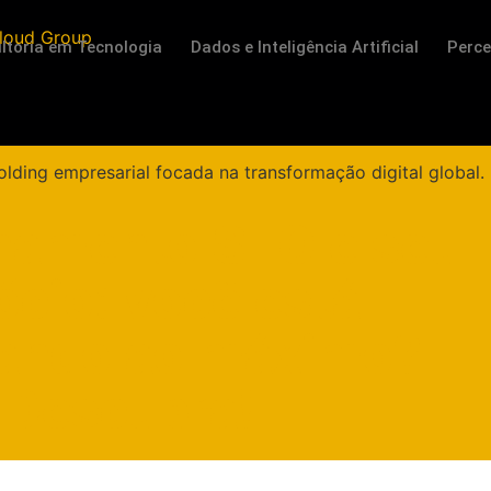
ltoria em Tecnologia
Dados e Inteligência Artificial
Perc
namento SEO e seu
ócio: você está
zando ao máximo?
Descubra!