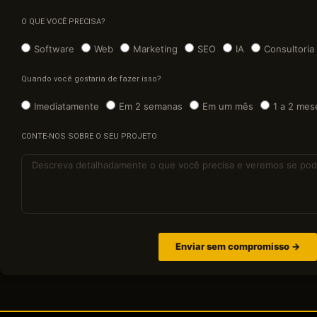
O QUE VOCÊ PRECISA?
Software
Web
Marketing
SEO
IA
Consultoria
Quando você gostaria de fazer isso?
Imediatamente
Em 2 semanas
Em um mês
1 a 2 mes
CONTE-NOS SOBRE O SEU PROJETO
Enviar sem compromisso →