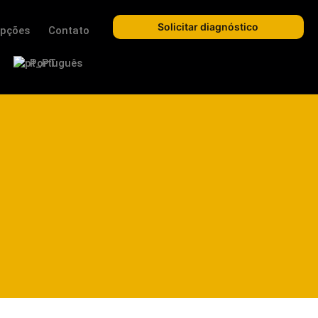
Solicitar diagnóstico
epções
Contato
Português