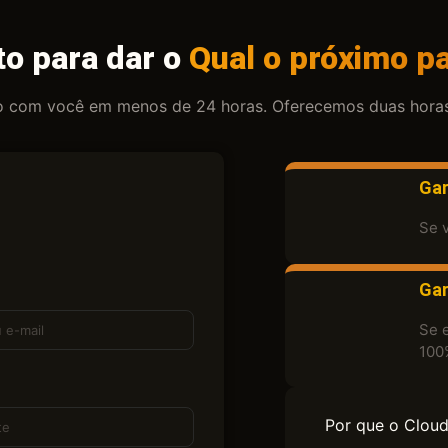
to para dar o
Qual o próximo p
 com você em menos de 24 horas. Oferecemos duas horas d
Gar
Se 
Gar
Se 
100
Por que o Clou