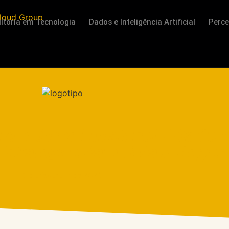
ltoria em Tecnologia
Dados e Inteligência Artificial
Perc
re A Guiné Equatorial E Os Ca
Estratégica Para Toda A Região
5 de fevereiro de 2026