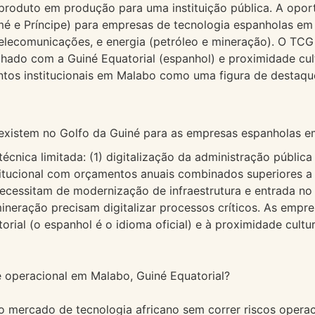
roduto em produção para uma instituição pública. A oport
é e Príncipe) para empresas de tecnologia espanholas em 2
elecomunicações, e energia (petróleo e mineração). O TCG é
hado com a Guiné Equatorial (espanhol) e proximidade cult
tos institucionais em Malabo como uma figura de destaque
 existem no Golfo da Guiné para as empresas espanholas 
écnica limitada: (1) digitalização da administração públi
tucional com orçamentos anuais combinados superiores a €
ecessitam de modernização de infraestrutura e entrada no
mineração precisam digitalizar processos críticos. As em
ial (o espanhol é o idioma oficial) e à proximidade cultur
e operacional em Malabo, Guiné Equatorial?
mercado de tecnologia africano sem correr riscos operac