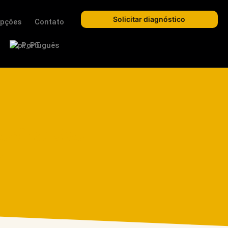
Solicitar diagnóstico
epções
Contato
Português
marões: Uma
.