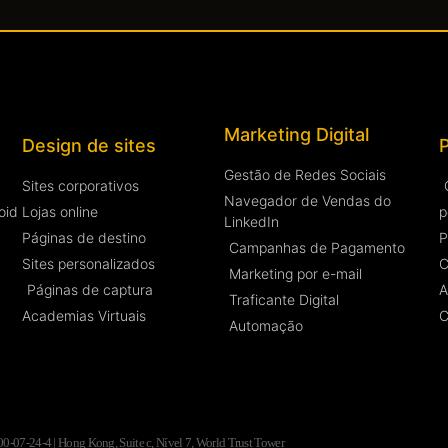
Marketing Digital
Design de sites
Gestão de Redes Sociais
Sites corporativos
Navegador de Vendas do
oid
Lojas online
p
LinkedIn
Páginas de destino
P
Campanhas de Pagamento
Sites personalizados
C
Marketing por e-mail
Páginas de captura
A
Traficante Digital
Academias Virtuais
C
Automação
07-24-4 | Hong Kong, Suite c, Nível 7, World Trust Tower