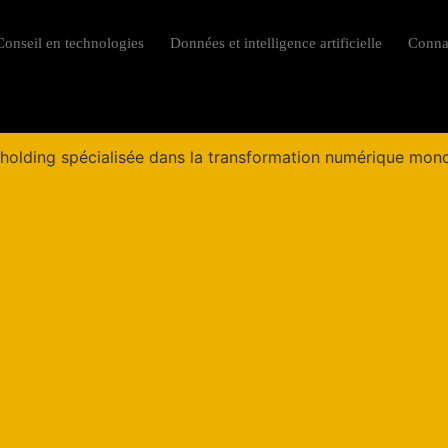
Conseil en technologies
Données et intelligence artificielle
Conna
ionnement SEO :
nt fonctionne le
nement organique ? -
 un positionnement
O à Madrid !