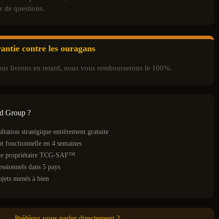
r de questions.
antie contre les ouragans
ous livrons en retard, nous vous rembourserons le 100%.
d Group ?
ltation stratégique entièrement gratuite
t fonctionnelle en 4 semaines
rie propriétaire TCG-SAF™
essionnels dans 5 pays
ojets menés à bien
Préférez-vous parler directement ?