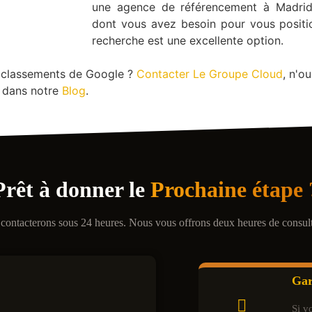
une agence de référencement à Madrid
dont vous avez besoin pour vous positi
recherche est une excellente option.
rs classements de Google ?
Contacter Le Groupe Cloud
, n'o
êt dans notre
Blog
.
Prêt à donner le
Prochaine étape 
contacterons sous 24 heures. Nous vous offrons deux heures de consulta
Gar
Si v