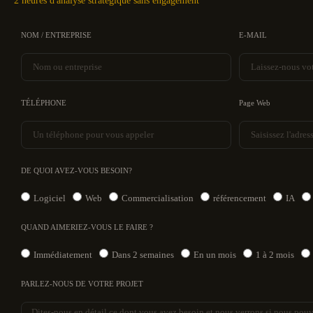
2 heures d'analyse stratégique sans engagement
NOM / ENTREPRISE
E-MAIL
TÉLÉPHONE
Page Web
DE QUOI AVEZ-VOUS BESOIN?
Logiciel
Web
Commercialisation
référencement
IA
QUAND AIMERIEZ-VOUS LE FAIRE ?
Immédiatement
Dans 2 semaines
En un mois
1 à 2 mois
PARLEZ-NOUS DE VOTRE PROJET