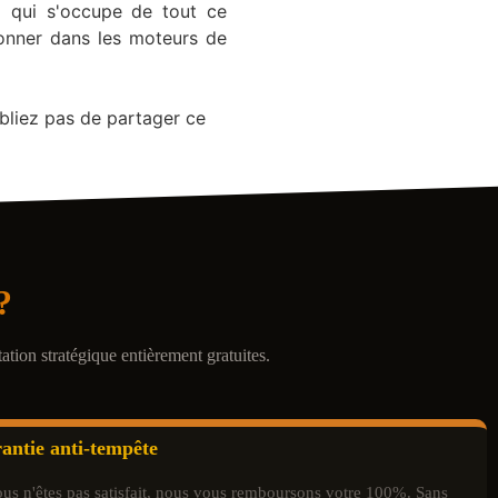
 qui s'occupe de tout ce
onner dans les moteurs de
ubliez pas de partager ce
?
tion stratégique entièrement gratuites.
antie anti-tempête
ous n'êtes pas satisfait, nous vous remboursons votre 100%. Sans