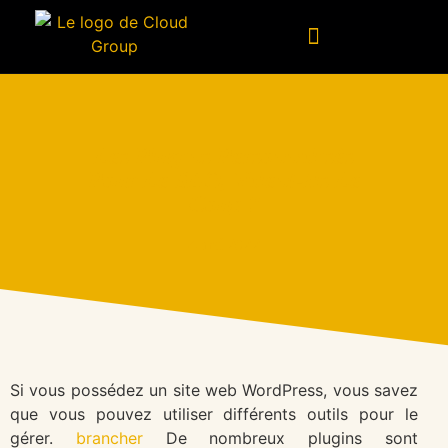
Logiciel personnalisé
Conseil en technologies
Données et intelligence artificielle
Les Plugins Personnalisés
Pour Le SEO, Valent-Ils Le
Coup ?
4 mai 2022
Si vous possédez un site web WordPress, vous savez
que vous pouvez utiliser différents outils pour le
gérer.
brancher
De nombreux plugins sont