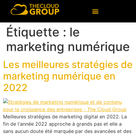
contenu
principal
Logiciel personnalisé
Conseil en technologies
Données et intelligence artificielle
Étiquette :
le
marketing numérique
Les meilleures stratégies de
marketing numérique en
2022
Meilleures stratégies de marketing digital en 2022. La
fin de l'année 2022 approche à grands pas et elle a
sans aucun doute été marquée par des avancées et des