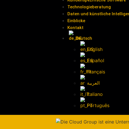
Kundenspezifische Software
Technologieberatung
Daten und künstliche Intellige
Einblicke
Kontakt
Deutsch
English
Español
Français
العربية
Italiano
Português