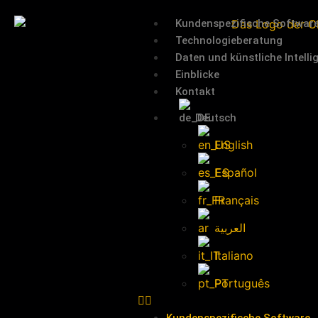
Kundenspezifische Softwar
Technologieberatung
Daten und künstliche Intelli
Einblicke
Kontakt
Deutsch
English
Español
Français
العربية
Italiano
Português