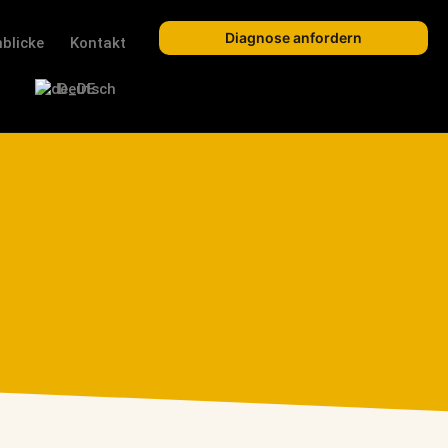
Diagnose anfordern
nblicke
Kontakt
Deutsch
orteil.