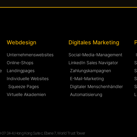
Webdesign
Digitales Marketing
P
Unternehmenswebsites
Social-Media-Management
Online-Shops
LinkedIn Sales Navigator
S
e
Landingpages
Zahlungskampagnen
S
Individuelle Websites
E-Mail-Marketing
S
Squeeze Pages
Digitaler Menschenhändler
S
Virtuelle Akademien
Automatisierung
L
-24-4 | Hong Kong Suite c, Ebene 7, World Trust Tower