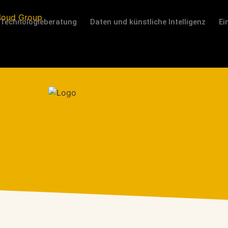
Technologieberatung
Daten und künstliche Intelligenz
Ei
kler Hat In Spanien Einen V
5. Januar 2022