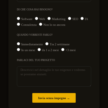
DI CHE COSA HAI BISOGNO?
Software
Web
Marketing
SEO
IA
Consulenza
Non lo so ancora
QUANDO VORRESTI FARLO?
Immediatamente
Tra 2 settimane
In un mese
da 1 a 2 mesi
+3 mesi
PARLACI DEL TUO PROGETTO
Invia senza impegno →