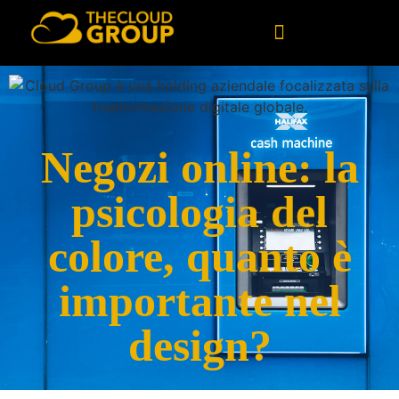
Software personalizzato
Consulenza tecnologica
Dati e intelligenza artificiale
Negozi online: la
psicologia del
colore, quanto è
importante nel
design?