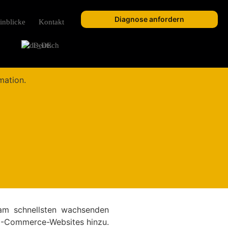
Diagnose anfordern
inblicke
Kontakt
Deutsch
am schnellsten wachsenden
 E-Commerce-Websites hinzu.