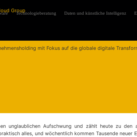
ware
Technologieberatung
Daten und künstliche Intelligenz
E
hops: Die 10 besten
men des Jahres 2020
eren Management
nen unglaublichen Aufschwung und zählt heute zu den 
ür praktisch alles, und wöchentlich kommen Tausende neuer