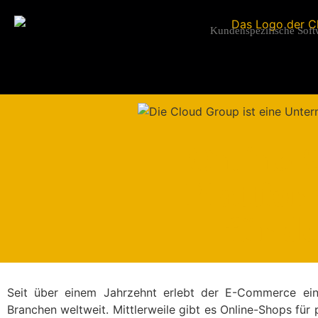
Kundenspezifische Soft
Online-S
Plattfor
für d
Seit über einem Jahrzehnt erlebt der E-Commerce ei
Branchen weltweit. Mittlerweile gibt es Online-Shops f