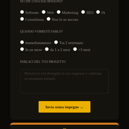
DI CHE COSA HAI BISOGNO?
Software
Web
Marketing
SEO
IA
Consulenza
Non lo so ancora
QUANDO VORRESTI FARLO?
Immediatamente
Tra 2 settimane
In un mese
da 1 a 2 mesi
+3 mesi
PARLACI DEL TUO PROGETTO
Invia senza impegno →