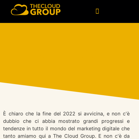
Software personalizzato
Consulenza tecnologica
Dati e intelligenza artificiale
Le Migliori Strategie Di
Marketing Digitale Nel 2022
10 novembre 2022
È chiaro che la fine del 2022 si avvicina, e non c'è
dubbio che ci abbia mostrato grandi progressi e
tendenze in tutto il mondo del marketing digitale che
tanto amiamo qui a The Cloud Group. E non c'è da