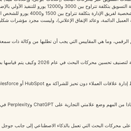
الإعلاني، بحد أدنى 1500 يورو شهريًا. كما تشمل أتمتة الت
تعريف لينكدإن للشركات مع بناء العلامة ا
العميل الدائمة، وعائد الإنفاق الإعلاني)، وليست مجرد مؤشرات شكلي
 الرقمي، وما هي المقاييس التي يجب أن تطلبها من وكالة ذات سمعة
 محركات البحث في عام 2026 وكيف يتم قياسها بشكل صحيح؟
ملاء دون تحيز للشراكة مع HubSpot أو Salesforce أو Google؟
امتي التجارية على ChatGPT وPerplexity في عام 2026؟
على محركات البحث التي تعمل بالذكاء الاصطناعي إلى جانب جوجل 