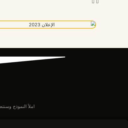
املأ النموذج وسنتصل بك في أقل من 24 ساعة. نقدم س