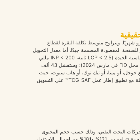
سط تكلفة تحسين محركات البحث التقني في وكالة متخصصة رائدة في إسبانيا عام 2026 بين 1800 و4500 يورو شهريًا. ويتراوح متوسط تكلفة النقرة لقطاع
على إعلانات جوجل في إسبانيا بين 2.80 و7.40 يورو، مع معدل تحويل يتراوح بين 4 و71 ألف زائر للصفحة المقصودة المصممة جيدًا. أما معدل التحويل
النموذجي للتجارة الإلكترونية في إسبانيا عام 2026 فيتراوح بين 1.4 و2.8 ألف زائر؛ وتتميز المواقع ذات مؤشرات الأداء الأساسية الجيدة (LCP < 2.5 ثانية، INP < 200 مللي
ثانية، CLS < 0.1) بمعدل ارتداد أقل بنسبة 24 ألف زائر. ويبلغ الحد الأدنى الرسمي لـ INP من جوجل 200 مللي ثانية (ليحل محل FID في مارس 2024)؛ وستفشل 43 ألف
ن أي شراكات مدفوعة مع جوجل، أو ميتا، أو تيك توك، أو هاب سبوت، حيث
تستند توصياتها بشأن مزيج الوسائط والأدوات إلى مدى ملاءمتها المقاسة، وليس إلى العمولات. وتقدم المجموعة خدمة شاملة مع تطبيق إطار عمل TCG-SAF™ على التسويق
والمتوسطة في عام 2026 بين: 1800 و4500 يورو شهريًا لتحسين محركات البحث التقني، وذلك حسب حجم المحتوى
وصعوبة الكلمات المفتاحية. وتشمل التكاليف إدارة حملات التسويق عبر محركات البحث (إعلانات جوجل، وإعلانات ميتا) بنسبة تتراوح بين 121% و181% من إجمالي الاستثمار