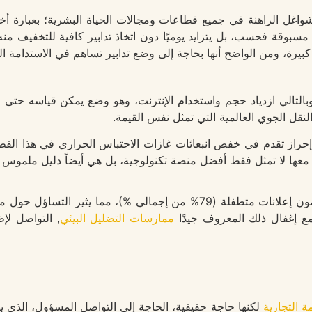
 الشواغل الراهنة في جميع قطاعات ومجالات الحياة البشرية؛ بعبارة أخ
مسبوقة فحسب، بل يتزايد يوميًا دون اتخاذ تدابير كافية للتخفيف من
بيرة، ومن الواضح أنها بحاجة إلى وضع تدابير تساهم في الاستدامة البي
 وبالتالي ازدياد حجم واستخدام الإنترنت، وهو وضع يمكن قياسه حتى 
 إحراز تقدم في خفض انبعاثات غازات الاحتباس الحراري في هذا ال
معها لا تمثل فقط أفضل منصة تكنولوجية، بل هي أيضاً دليل ملموس على
في المتوسط، نشاهد أكثر من 500 رسالة يوميًا يعتبرها المستخدمون إعلانات متطفلة (79% من 
مع إغفال ذلك المعروف جيدًا
ممارسات التضليل البيئي
, التواصل لإ
مة التجارية
لكنها حاجة حقيقية، الحاجة إلى التواصل المسؤول، الذي 