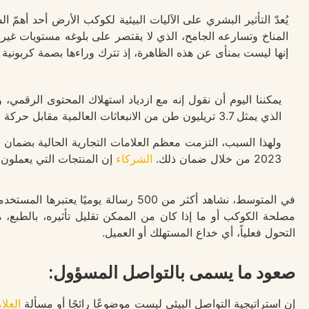
يُعدّ التأثير البشري على الآليات البيئية لكوكب الأرض أحد أهمّ
المناخ وتسارعه الجامح، الذي لا يقتصر على بلوغه مستويات غير 
إنها ليست بمنأى عن هذه الظاهرة، إذ تترك وراءها بصمة كربونية ك
يمكننا اليوم أن نقول إنه مع ازدياد استهلاك المحتوى الرقمي،
الذي يمثل 3.7 تريليون طن من الانبعاثات العالمية مقابل حركة النقل الجوي العالمية التي تمثل نفس القيمة.
ولهذا السبب، التزمت معظم العلامات التجارية الحالية بضمان
2023 من خلال ضمان ذلك.
الشركاء
إن المنتجات التي يعملون 
مصلحة الكوكب أو ما إذا كان من الممكن تقليل تأثيره، بالطبع، 
التحول فعلياً، أي خداع المستهلك أو العميل.
صعود ما يسمى بالتواصل المسؤول:
إن استراتيجية التواصل البيئي ليست موضوعًا رائجًا أو مسألة
العلا