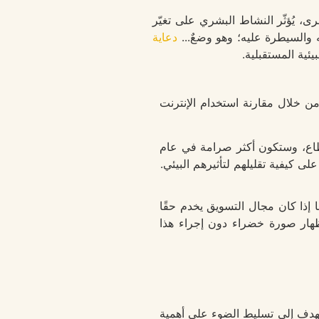
رى، يُؤثّر النشاط البشري على تغيّر
ه والسيطرة عليه؛ وهو وضعٌ...
دعاية
ئية المستقبلية.
من خلال مقارنة استخدام الإنترنت
قطاع، وستكون أكثر صرامة في عام
 كيفية تقليلهم لتأثيرهم البيئي.
إجمالي %)، مما يثير التساؤل حول ما إذا كان مجال التسويق يخدم حقًا
ظهار صورة خضراء دون إجراء هذا
يهدف إلى تسليط الضوء على أهمية