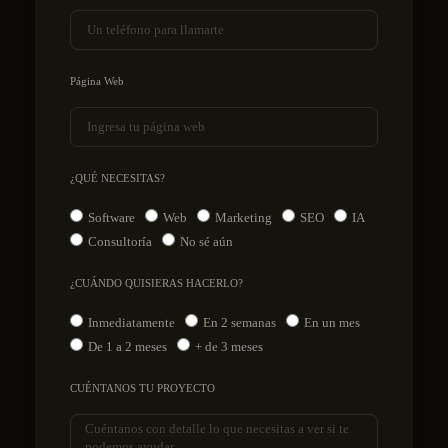
Página Web
¿QUÉ NECESITAS?
Software
Web
Marketing
SEO
IA
Consultoría
No sé aún
¿CUÁNDO QUISIERAS HACERLO?
Inmediatamente
En 2 semanas
En un mes
De 1 a 2 meses
+ de 3 meses
CUÉNTANOS TU PROYECTO