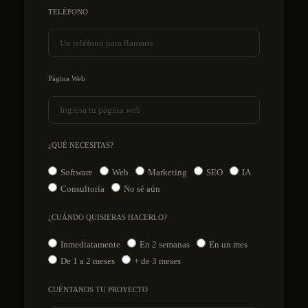
TELÉFONO
Página Web
¿QUÉ NECESITAS?
Software
Web
Marketing
SEO
IA
Consultoría
No sé aún
¿CUÁNDO QUISIERAS HACERLO?
Inmediatamente
En 2 semanas
En un mes
De 1 a 2 meses
+ de 3 meses
CUÉNTANOS TU PROYECTO