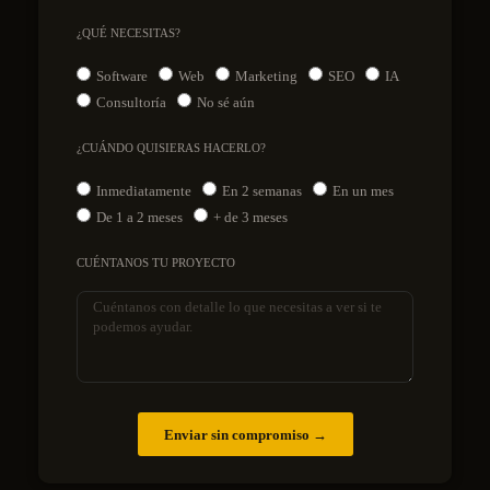
¿QUÉ NECESITAS?
Software
Web
Marketing
SEO
IA
Consultoría
No sé aún
¿CUÁNDO QUISIERAS HACERLO?
Inmediatamente
En 2 semanas
En un mes
De 1 a 2 meses
+ de 3 meses
CUÉNTANOS TU PROYECTO
Enviar sin compromiso →