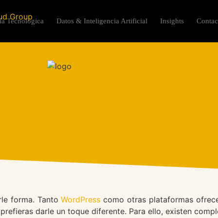
ía Tecnológica
Datos & Inteligencia Artificial
Insights
Contac
dida O Comprar Uno Ya List
11 febrero 2022
arle forma. Tanto
WordPress
como otras plataformas ofrecen
efieras darle un toque diferente. Para ello, existen com