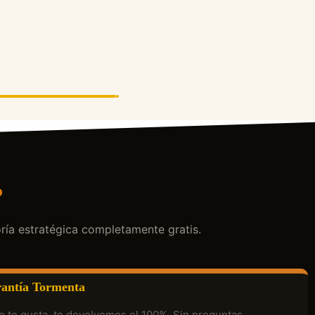
?
ría estratégica completamente gratis.
antía Tormenta
o te gusta, te devolvemos el 100%. Sin preguntas.