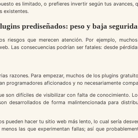
uesto es limitado, o prefieres invertir según tus avances,
s existentes.
plugins prediseñados: peso y baja segurid
tos riesgos que merecen atención. Por ejemplo, muchos
web. Las consecuencias podrían ser fatales: desde pérdida
rias razones. Para empezar, muchos de los plugins gratuit
llan programadores aficionados y no necesariamente compañ
 son difíciles de visibilizar con falta de conocimiento. L
on desarrollados de forma malintencionada para distrib
s pueden hacer tu sitio web más lento, lo cual sería desve
o menos las que experimentan fallas; así que probablem