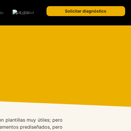
Solicitar diagnóstico
to
Español
o?
 plantillas muy útiles; pero
plementos prediseñados, pero