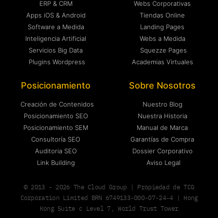
ERP & CRM
Webs Corporativas
Apps iOS & Android
Tiendas Online
Software a Medida
Landing Pages
Inteligencia Artificial
Webs a Medida
Servicios Big Data
Squezze Pages
Plugins Wordpress
Academias Virtuales
Posicionamiento
Sobre Nosotros
Creación de Contenidos
Nuestro Blog
Posicionamiento SEO
Nuestra Historia
Posicionamiento SEM
Manual de Marca
Consultoría SEO
Garantías de Compra
Auditoria SEO
Dossier Corporativo
Link Building
Aviso Legal
© 2013 - 2026 The Cloud Group | Propiedad de TCG
Corporation Limited BRN 6749133-000-07-24-4 | Hong
Kong Suite c Level 7, World Trust Tower