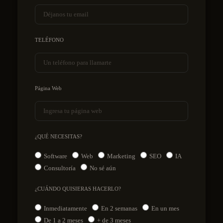
TELÉFONO
Página Web
¿QUÉ NECESITAS?
Software
Web
Marketing
SEO
IA
Consultoría
No sé aún
¿CUÁNDO QUISIERAS HACERLO?
Inmediatamente
En 2 semanas
En un mes
De 1 a 2 meses
+ de 3 meses