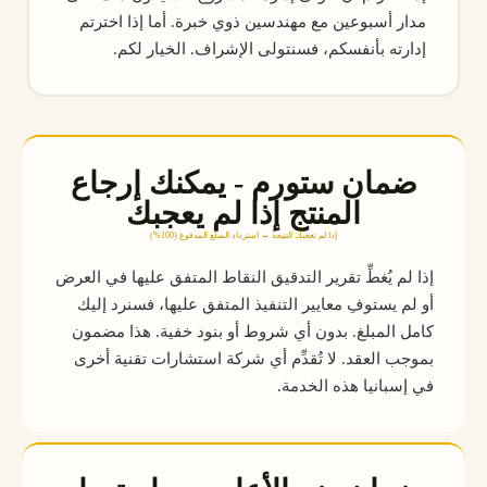
مدار أسبوعين مع مهندسين ذوي خبرة. أما إذا اخترتم
إدارته بأنفسكم، فسنتولى الإشراف. الخيار لكم.
ضمان ستورم - يمكنك إرجاع
المنتج إذا لم يعجبك
إذا لم تعجبك النتيجة ← استرداد المبلغ المدفوع (100%)
إذا لم يُغطِّ تقرير التدقيق النقاط المتفق عليها في العرض
أو لم يستوفِ معايير التنفيذ المتفق عليها، فسنرد إليك
كامل المبلغ. بدون أي شروط أو بنود خفية. هذا مضمون
بموجب العقد. لا تُقدِّم أي شركة استشارات تقنية أخرى
في إسبانيا هذه الخدمة.