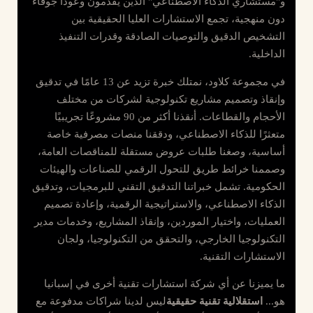
و"مستشاري الذكاء الاصطناعي" الذين يقدمون وعودًا جوفاء
دون منهجية، تجمع الاستشارات العليا الحقيقية بين
التشخيص الدقيق والتوصيات الصادقة وقدرات التنفيذ
الداخلية.
في مجموعة كلاود، نمتلك خبرة تزيد عن 13 عامًا في تدقيق
وإنقاذ وتصميم مشاريع تكنولوجية لشركات من مختلف
الأحجام والقطاعات. أنقذنا أكثر من 90 مشروعًا تجريبيًا
متعثرًا للذكاء الاصطناعي، ودققنا منصات مصرفية خاصة
أساسية، وصغنا طلبات عروض مستقلة للمناقصات العامة،
وصممنا خرائط طريق للتحول الرقمي للصناعات والهيئات
الحكومية. تشمل خبراتنا التدقيق التقني للبرمجيات، وتدقيق
الذكاء الاصطناعي، والاستراتيجية الرقمية، وإعادة تصميم
العمليات، واختيار الموردين، وإنقاذ المشاريع، وخدمات مدير
التكنولوجيا الخارجي، والتحقق من التكنولوجيا، ولجان
الاستشارات التقنية.
ما يميزنا عن أي شركة استشارات تقنية أخرى في إسبانيا
هو...
استقلالية تقنية حقيقية
ليس لدينا شراكات مدفوعة مع