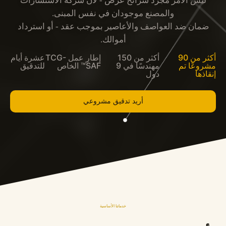
ليس الأمر مجرد شرائح عرض - لأن شركة الاستشارات
والمصنع موجودان في نفس المبنى.
ضمان ضد العواصف والأعاصير بموجب عقد - أو استرداد
أموالك.
أكثر من 90
أكثر من 150
إطار عمل TCG-
عشرة أيام
مشروعًا تم
مهندسًا في 9
SAF™ الخاص
للتدقيق
إنقاذها
دول
أريد تدقيق مشروعي
خدماتنا الأساسية