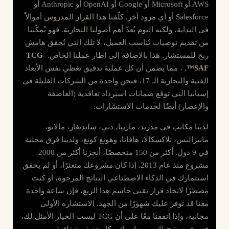
AWS أو Microsoft أو Google أو OpenAI أو Anthropic أو
Salesforce أو أي مزود آخر. كلّفنا هذا القرار المدروس أموالاً
في البداية، ولكنه اليوم يُعدّ أهم أصولنا التجارية. فهو يُمكّننا
من تقديم توصيات تُناسب العميل، لا تلك التي تُحقق هامش
ربح للمستشار. هذا بالإضافة إلى إطار عملنا الخاص.
TCG-
SAF™
, ، مما يضمن أن كل عملية تدقيق تغطي نفس الأبعاد
الفنية والتجارية الـ 17، فنحن واحدة من الشركات القليلة في
إسبانيا التي توقع ضمانات استرداد تعاقدية (العاصفة
والإعصار) أيضًا لخدمات الاستشارات.
لدينا مكاتب في مدريد، ماربيا، دبي، شانديغار، مالابو،
مانيزاليس، تلاكسكالا، هافانا، وهونغ كونغ، ولدينا فرق محلية
في 9 دول. أكثر من 150 متخصصًا، أنجزنا أكثر من 2000
مشروع منذ عام 2013. إذا كان مشروعك متعثرًا، أو لم يحقق
استثمارك في الذكاء الاصطناعي النتائج المرجوة، أو كنت
مضطرًا لاتخاذ قرار تقني حاسم هذا الربع، فإن ساعة واحدة
معنا قد توفر عليك شهورًا من الجهد. الاستشارة الأولى
مجانية، وإذا اتفقنا معًا على أن TCG ليست الخيار الأمثل لك،
فسوف نرشح لك من يناسبك. بكل جدية وشفافية.