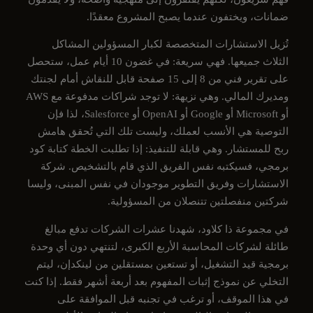
ضمانات، ويختفون عندما يصبح المشروع معقدًا.
تُزيل الاستشارات المتخصصة لكبار المسؤولين المشاكل
الثلاث جميعها. فهي سريعة: في غضون 10 أيام عمل، ستحصل
على تقرير فني من 8 إلى 15 صفحة قابل للنقاش أمام لجنتك
ومديرك المالي. وهي نزيهة: لا توجد شراكات مدفوعة مع AWS
أو Microsoft أو Google أو OpenAI أو Salesforce، لذا فإن
التوصية هي الأنسب لعملك، وليست تلك التي تُحقق هامش
ربح للمستشار. وهي قابلة للتنفيذ: إذا تطلبت الخطة كتابة كود
برمجي، فسيكتبه نفس الفريق الذي قام بالتشخيص. شركة
الاستشارات وفريق التطوير موجودان في نفس المبنى، وليسا
شركتين منفصلتين تتنصلان من المسؤولية.
في مجموعة ذا كلاود، شهدنا عشرات الشركات تدفع مبالغ
طائلة لشركات المحاسبة الأربع الكبرى، لتنتهي دون أي وحدة
برمجية قيد التشغيل، أو تستعين بمستقلين من لينكدإن، ليتم
التخلي عن نموذج إثبات المفهوم بعد أربعة أشهر فقط. إذا كنت
في هذا الموقف، أو ترغب في تجنبه قبل الموافقة على