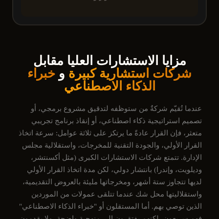
مزايا الاستشارات العليا مقابل
شركات استشارية كبيرة
و
خبراء
الذكاء الاصطناعي
عندما تُقيّم شركةٌ من ستوظفه لتدقيق مشروع برمجي، أو
تصميم استراتيجية ذكاء اصطناعي، أو إنقاذ برنامج تجريبي
متعثر، فإن القرار عادةً ما يرتكز على ثلاثة عوامل: سرعة اتخاذ
القرار الأولي، والجودة التقنية للمخرجات، واستقلالية مجلس
الإدارة. تتمتع شركات الاستشارات الكبرى (مثل أكسنتشر،
وديلويت، وإندرا) بانتشار دولي، لكن مدة اتخاذ القرار الأولي
لديها تتجاوز ستة أشهر، ومخرجاتها مليئة بالعروض التقديمية،
واستقلاليتها محل شك عندما تتلقى عمولات من الموردين
الذين توصي بهم. أما المستقلون أو "خبراء الذكاء الاصطناعي"
فهم سريعون، لكنهم يفتقرون إلى منهجية واضحة، ولا يقدمون