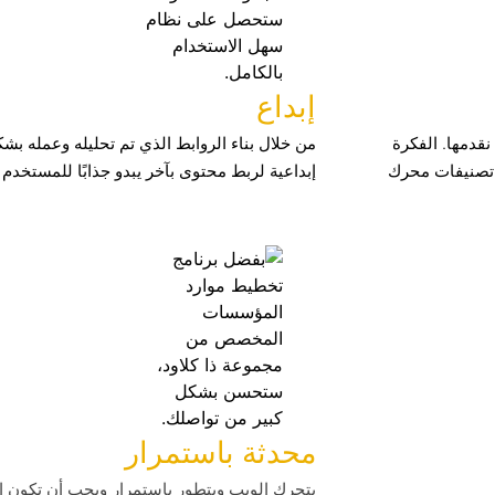
إبداع
نقدمها. الفكرة
من خلال بناء الروابط الذي تم تحليله وعمله بش
تصنيفات محرك
إبداعية لربط محتوى بآخر يبدو جذابًا للمستخدم أ
محدثة باستمرار
يتحرك الويب ويتطور باستمرار ويجب أن تكون إس