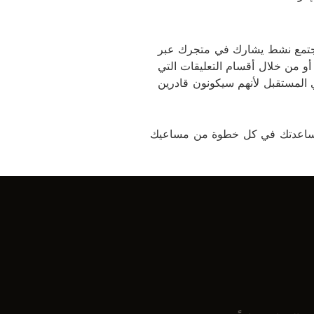
 مجتمع نشط يشارك في متجرك عبر
أو من خلال أقسام التعليقات التي
ي المستقبل لأنهم سيكونون قادرين
رنت لبدء تجارة إلكترونية ، فقد وصلت إلى المكان الصحيح! إن Cloud Group مستعدة لمساعدتك في كل خطوة من مساعيك