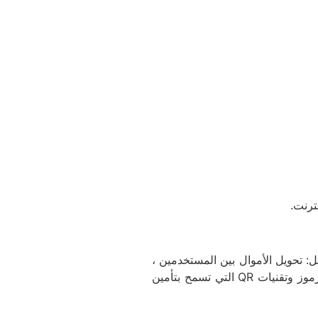
ترنت.
: تحويل الأموال بين المستخدمين ،
وعمليات الشراء في المتاجر عبر الإنترنت ، والمدفوعات عبر الهاتف المحمول في نقاط البيع ، كل هذا من خلال التطبيقات ، رموز وتقنيات QR التي تسمح بتأمين