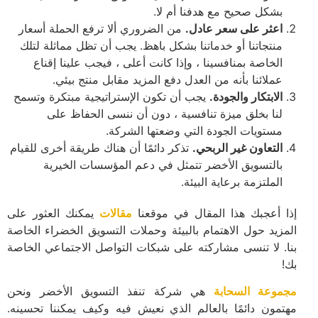
بشكل صحيح مع هدفنا أم لا.
اعثر على سعر عادل.
من الضروري ألا ترفع الحملة أسعار
منتجاتنا أو خدماتنا بشكل باهظ. يجب أن تظل مماثلة لتلك
الخاصة بمنافسينا ، وإذا كانت أعلى ، فيجب علينا إقناع
عملائنا بأنه من العدل دفع المزيد مقابل منتج بيئي.
الابتكار والجودة.
يجب أن تكون الإستراتيجية مبتكرة وتسمح
لنا بخلق ميزة تنافسية ، دون أن ننسى الحفاظ على
مستويات الجودة التي وضعتها الشركة.
التعاون غير الربحي.
تذكر دائمًا أن هناك طريقة أخرى للقيام
بالتسويق الأخضر تتمثل في دعم المؤسسات الخيرية
الملتزمة برعاية البيئة.
إذا أعجبك هذا المقال في موقعنا
مقالات
يمكنك العثور على
المزيد حول الاهتمام بالبيئة وحملات التسويق الخضراء الخاصة
بنا. لا تنسى مشاركته على شبكات التواصل الاجتماعي الخاصة
بك!
مجموعة السحابة
هي شركة تنفذ التسويق الأخضر ونحن
مهتمون دائمًا بالعالم الذي نعيش فيه وكيف يمكننا تحسينه.