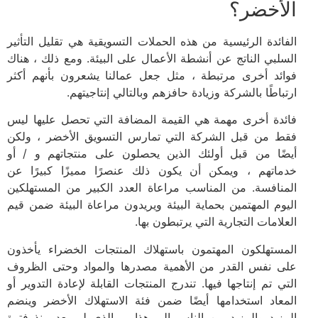
الأخضر؟
الفائدة الرئيسية من هذه الحملات التسويقية هي تقليل التأثير
السلبي الناتج عن أنشطة الأعمال على البيئة. ومع ذلك ، هناك
فوائد أخرى مرتبطة ، مثل جعل عمالنا يشعرون بأنهم أكثر
ارتباطًا بالشركة وزيادة حافزهم وبالتالي إنتاجيتهم.
فائدة أخرى مهمة هي القيمة المضافة التي تحصل عليها ليس
فقط من قبل الشركة التي تمارس التسويق الأخضر ، ولكن
أيضًا من قبل أولئك الذين يحصلون على منتجاتهم و / أو
خدماتهم ، ويمكن أن يكون ذلك عنصرًا مميزًا كبيرًا عن
المنافسة. من المناسب مراعاة العدد الكبير من المستهلكين
اليوم المهتمين بحماية البيئة ويريدون مراعاة البيئة ضمن قيم
العلامات التجارية التي يرتبطون بها.
المستهلكون المهتمون باستهلاك المنتجات الخضراء يأخذون
على نفس القدر من الأهمية مصدرها والمواد وحتى الظروف
التي تم إنتاجها فيها. تندرج المنتجات القابلة لإعادة التدوير أو
المعاد استخدامها أيضًا ضمن فئة الاستهلاك الأخضر وينضم
المزيد والمزيد من الناس إلى هذا ، والذي لم يعد منذ فترة