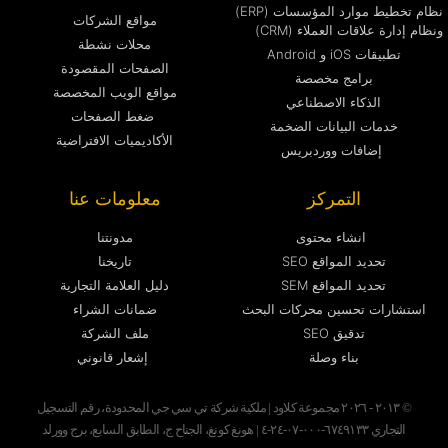
نظام تخطيط موارد المؤسسات (ERP)
مواقع الشركات
ونظام إدارة علاقات العملاء (CRM)
محلات نشطة
تطبيقات iOS و Android
الصفحات المقصودة
برامج مخصصة
مواقع الويب المخصصة
الذكاء الاصطناعي
ضغط الصفحات
خدمات البيانات الضخمة
الأكاديميات الافتراضية
إضافات ووردبريس
التمركز
معلومات عنا
انشاء محتوى
مدونتنا
تحديد المواقع SEO
تاريخنا
تحديد المواقع SEM
دليل العلامة التجارية
استشارات تحسين محركات البحث
ضمانات الشراء
تدقيق SEO
ملف الشركة
بناء وصلة
إشعار قانوني
© ٢٠١٣ - ٢٠٢٦ مجموعة كلاود | ملكية شركة تي سي جي المحدودة، رقم التسجيل
التجاري ٦٧٤٩١٣٣-٠٠٠-٠٧-٢٤-٤ | هونغ كونغ، الجناح ج، الطابق السابع، برج وورلد