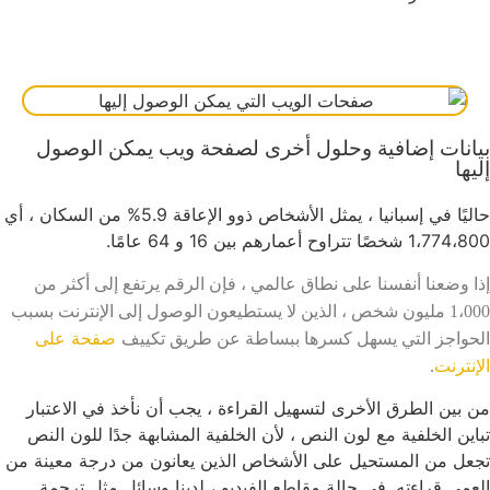
بيانات إضافية وحلول أخرى لصفحة ويب يمكن الوصول
إليها
حاليًا في إسبانيا ، يمثل الأشخاص ذوو الإعاقة 5.9% من السكان ، أي
1،774،800 شخصًا تتراوح أعمارهم بين 16 و 64 عامًا.
إذا وضعنا أنفسنا على نطاق عالمي ، فإن الرقم يرتفع إلى أكثر من
1،000 مليون شخص ، الذين لا يستطيعون الوصول إلى الإنترنت بسبب
صفحة على
الحواجز التي يسهل كسرها ببساطة عن طريق تكييف
الإنترنت
.
من بين الطرق الأخرى لتسهيل القراءة ، يجب أن نأخذ في الاعتبار
تباين الخلفية مع لون النص ، لأن الخلفية المشابهة جدًا للون النص
تجعل من المستحيل على الأشخاص الذين يعانون من درجة معينة من
العمى قراءته. في حالة مقاطع الفيديو ، لدينا وسائل مثل ترجمة