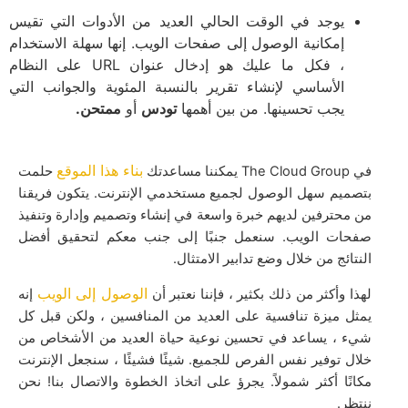
يوجد في الوقت الحالي العديد من الأدوات التي تقيس
إمكانية الوصول إلى صفحات الويب. إنها سهلة الاستخدام
، فكل ما عليك هو إدخال عنوان URL على النظام
الأساسي لإنشاء تقرير بالنسبة المئوية والجوانب التي
يجب تحسينها. من بين أهمها
تودس
أو
ممتحن.
بناء هذا الموقع
في The Cloud Group يمكننا مساعدتك
حلمت
بتصميم سهل الوصول لجميع مستخدمي الإنترنت. يتكون فريقنا
من محترفين لديهم خبرة واسعة في إنشاء وتصميم وإدارة وتنفيذ
صفحات الويب. سنعمل جنبًا إلى جنب معكم لتحقيق أفضل
النتائج من خلال وضع تدابير الامتثال.
الوصول إلى الويب
لهذا وأكثر من ذلك بكثير ، فإننا نعتبر أن
إنه
يمثل ميزة تنافسية على العديد من المنافسين ، ولكن قبل كل
شيء ، يساعد في تحسين نوعية حياة العديد من الأشخاص من
خلال توفير نفس الفرص للجميع. شيئًا فشيئًا ، سنجعل الإنترنت
مكانًا أكثر شمولاً. يجرؤ على اتخاذ الخطوة والاتصال بنا! نحن
ننتظر.