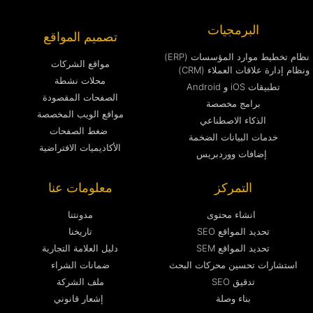
البرمجيات
تصميم المواقع
نظام تخطيط موارد المؤسسات (ERP)
مواقع الشركات
ونظام إدارة علاقات العملاء (CRM)
محلات نشطة
تطبيقات iOS و Android
الصفحات المقصودة
برامج مخصصة
مواقع الويب المخصصة
الذكاء الاصطناعي
ضغط الصفحات
خدمات البيانات الضخمة
الأكاديميات الافتراضية
إضافات ووردبريس
التمركز
معلومات عنا
انشاء محتوى
مدونتنا
تحديد المواقع SEO
تاريخنا
تحديد المواقع SEM
دليل العلامة التجارية
استشارات تحسين محركات البحث
ضمانات الشراء
تدقيق SEO
ملف الشركة
بناء وصلة
إشعار قانوني