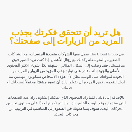
هل تريد أن تتحقق فكرتك بجذب
المزيد من الزيارات إلى صفحتك؟
في The Cloud Group نعمل معها
الشركات متعددة الجنسيات
، مع الشركات
الصغيرة والمتوسطة وكذلك مع
رجال الأعمال
. إذا كنت تريد التميز فوق
منافسيك ، فقد وصلت إلى المكان المثالي ،
سنهتم بكل شيء
. الاكثر
المحتوى
الأصلي والجودة
أنت قادر على توليد
جذب المزيد من الزوار
والمزيد من
الجودة لموقعك على الويب. نظرًا لأن هؤلاء الأشخاص سيكونون مهتمين بما
لديك لتقدمه ، فمن المرجح أن يفعلوا ذلك
أن تصبح مشترًا محتملاً
لمنتجاتك أو
خدماتك.
بالإضافة إلى ذلك ، كلما زاد المحتوى الذي يمكنك إنشاؤه ، زاد عدد الصفحات
التي ستدمج موقع الويب الخاص بك ، وإذا تم تكوينها جيدًا على مستوى تحسين
محركات البحث
سوف يساعدونك في الصعود إلى المناصب في الترتيب
من
محركات البحث.