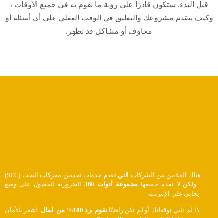
قبل البدء. ستكون قادرًا على رؤية ما نقوم به في جميع الأوقات ،
وكيف يتقدم مشروعك والتعليق في الوقت الفعلي على أي أسئلة أو
مخاوف أو مشاكل قد تظهر.
نحن نضع شركتك على الإنترنت
لزيادة حركة المرور والمبيعات
الخاصة بك
هناك الملايين من الشركات التي تقدم خدمات تحسين محركات البحث (SEO)
، ولكن لا تقدم جميعها
مجموعة أدوات 360
الضرورية للحصول على وضع
إيجابي على الإنترنت.
إذا لم نلبي توقعاتك أو لم تكن راضيًا
نقوم برد 100% من المال
. اشعر بالأمان