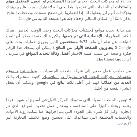
Yahoo أو محركات البحث الأخرى عندما أ
المستخدم أو العميل المحتمل مهتم
بالمنتجات
أو الخدمات التي تقدمها. هذا يعني أنه لاختيارك ، يجب عليهم رؤيتك
ونؤكد لك أنهم لن يفعلوا ذلك إذا اضطروا إلى تصفح صفحات وصفحات النتائج.
تذكر دائمًا أن المكان المثالي لإخفاء جثة هو الصفحة الثانية من Google.
منذ بداية تحديد مواقع مُحسّنات محرّكات البحث وحتى الوقت الحاضر ، هناك
الكثير
المعلومات الإحصائية التي تم جمعها
، ولكن هناك حقيقة يمكن أن تلفت
انتباهك. هل تعلم أن ملف
75% مستخدمين
الذين يجرون عمليات بحث على
Google
لا يتجاوزون الصفحة الأولى من النتائج.
؟ يمكن أن يمنحك هذا الرقم
فكرة واضحة عن سبب أهمية الاختيار
أفضل وكالة لتحديد المواقع
في مدريد ،
أي The Cloud Group.
من صاحب عمل صغير إلى شركة متعددة الجنسيات ،
يجعلك تحديد موقع
مُحسنات محركات البحث الجيد متميزًا عن منافسيك.
كعينة سنخبرك بذلك
العديد من عملائنا
انهم في
أعلى ثلاث نتائج في google
، ويمكننا أن نفعل
الشيء نفسه من أجلك.
لا تؤمن بالخطب السهلة التي ستبيعك المركز الأول في أسبوع أو شهر ، فهذا
يعتمد ويختلف كثيرًا على المنافسة ، ومقدار عمل تحديد المواقع الذي تم
إنجازه ، وقبل كل شيء على الجودة التي يتم إجراؤها. هنا يمكنك رؤية الأدوات
والخدمات المختلفة التي تساعدك على تحسين وضع علامتك التجارية عبر
الإنترنت.