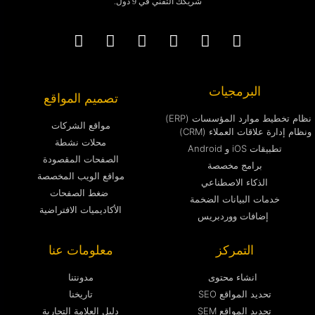
شريكك التقني في 9 دول.
البرمجيات
تصميم المواقع
نظام تخطيط موارد المؤسسات (ERP)
مواقع الشركات
ونظام إدارة علاقات العملاء (CRM)
محلات نشطة
تطبيقات iOS و Android
الصفحات المقصودة
برامج مخصصة
مواقع الويب المخصصة
الذكاء الاصطناعي
ضغط الصفحات
خدمات البيانات الضخمة
الأكاديميات الافتراضية
إضافات ووردبريس
التمركز
معلومات عنا
انشاء محتوى
مدونتنا
تحديد المواقع SEO
تاريخنا
تحديد المواقع SEM
دليل العلامة التجارية