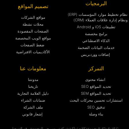
البرمجيات
تصميم المواقع
نظام تخطيط موارد المؤسسات (ERP)
مواقع الشركات
ونظام إدارة علاقات العملاء (CRM)
محلات نشطة
تطبيقات iOS و Android
الصفحات المقصودة
برامج مخصصة
مواقع الويب المخصصة
الذكاء الاصطناعي
ضغط الصفحات
خدمات البيانات الضخمة
الأكاديميات الافتراضية
إضافات ووردبريس
التمركز
معلومات عنا
انشاء محتوى
مدونتنا
تحديد المواقع SEO
تاريخنا
تحديد المواقع SEM
دليل العلامة التجارية
استشارات تحسين محركات البحث
ضمانات الشراء
تدقيق SEO
ملف الشركة
بناء وصلة
إشعار قانوني
© ٢٠١٣ - ٢٠٢٦ مجموعة كلاود | ملكية شركة تي سي جي المحدودة، رقم التسجيل