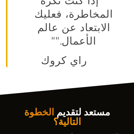
""إذا كنت تكره
المخاطرة، فعليك
الابتعاد عن عالم
الأعمال.""
راي كروك
مستعد لتقديم
الخطوة
التالية؟