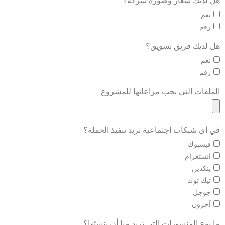
هل لديك شعار وصورة شركة؟
نعم
رقم
هل لديك فريق تسويق؟
نعم
رقم
الملفات التي يجب مراعاتها للمشروع
في أي شبكات اجتماعية تريد تنفيذ الحملة؟
فيسبوك
انستغرام
ينكدين
تيك توك
جوجل
آحرون
ما نوع المنشورات التي تريد منا أن ننشئها؟