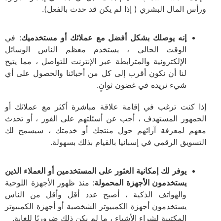
ورأس المال البشري ( إذا لم يكن قد حدث بالفعل).
إنه يوصلك بشكل أفضل مع عملائك أو مستخدميك
: في
الوقت الحالي ، يستخدم معظم الناس الوسائل
الإلكترونية والمترابطة عبر الإنترنت للتواصل ، مما يتيح
لنا أن نكون أقرب إلى كل من أحبائنا والحصول على أي
شيء نريده في غضون ثوانٍ.
إذا كنت ترغب في إقامة علاقة مباشرة أكثر مع عملائك أو
الجمهور المستهدف ، أجب عن أسئلتهم على الفور ، أو تحدث
معهم لمعرفة آرائهم حول منتجك أو خدمتك ، سيسمح لك
التسويق الرقمي في إسبانيا بالقيام بذلك بسهولة.
يوفر لك إمكانية العثور على المستخدمين أو العملاء الذين
يستخدمون الأجهزة المحمولة
: منذ ظهور الأجهزة اللوحية
والهواتف الذكية ، أصبح عدد أقل وأقل من الناس
يستخدمون أجهزة الكمبيوتر الشخصية أو أجهزة الكمبيوتر
المكتبية لشراء الأشياء ، ما لم يكن ذلك ضروريًا للغاية.