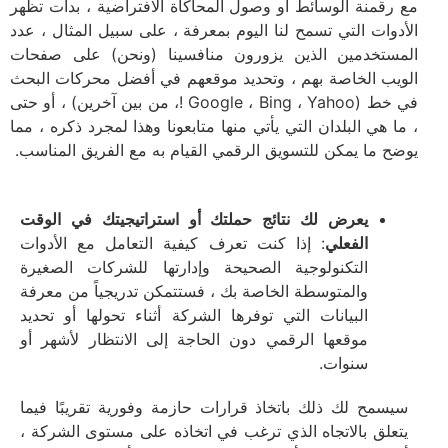
مع رقمنة الوسائط أو وصول المحاكاة الافتراضية ، بدأت تظهر
الأدوات التي تسمح لنا اليوم بمعرفة ، على سبيل المثال ، عدد
المستخدمين الذين يزورون منافسينا (ونحن) على صفحات
الويب الخاصة بهم ، وتحديد موقعهم في أفضل محركات البحث
في خط (Google ، Bing ، Yahoo !، من بين آخرين) ، أو حتى
، ما هي البلدان التي يأتي منها متابعونا وهذا لمجرد ذكره ، مما
يوضح ما يمكن للتسويق الرقمي القيام به مع الفريق المناسب.
يعرض لك نتائج حملتك أو استراتيجيتك في الوقت
الفعلي
: إذا كنت تعرف كيفية التعامل مع الأدوات
التكنولوجية الصحيحة وإدارتها للشركات الصغيرة
والمتوسطة الخاصة بك ، فستتمكن تدريجياً من معرفة
البيانات التي توفرها الشركة أثناء تحولها أو تحديد
موقعها الرقمي دون الحاجة إلى الانتظار لأشهر أو
سنوات.
سيسمح لك ذلك باتخاذ قرارات حازمة وفورية تقريبًا فيما
يتعلق بالاتجاه الذي ترغب في اتخاذه على مستوى الشركة ،