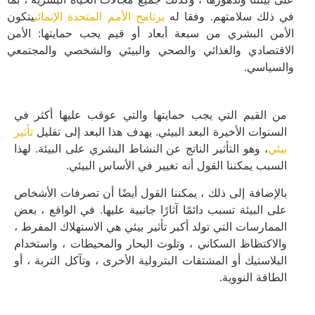
في ذلك سلامتهم. وفقا له
برنامج الأمم المتحدة الإنمائي
يتكون
الأمن البشري من سبعة أبعاد أو قيم يجب حمايتها: الأمن
الاقتصادي والغذائي والصحي والبيئي والشخصي والمجتمعي
والسياسي.
من القيم التي يجب حمايتها والتي عوقب عليها أكثر في
السنوات الأخيرة البعد البيئي. يهدف هذا البعد إلى تقليل
تأثير
بيئي
، وهو التأثير الناتج عن النشاط البشري على البيئة. لهذا
السبب يمكننا القول أنه تغيير في الأساس البيئي.
بالإضافة إلى ذلك ، يمكننا القول أيضًا أن تصرفات الأشخاص
على البيئة تسبب دائمًا آثارًا جانبية عليها. في الواقع ، بعض
الممارسات التي تولد أكبر تأثير بيئي هي الاستهلاك المفرط ،
والاكتظاظ السكاني ، وتلوث البحار والمحيطات ، واستخدام
البلاستيك أو المشتقات البترولية الأخرى ، وتآكل التربة ، أو
الطاقة النووية.