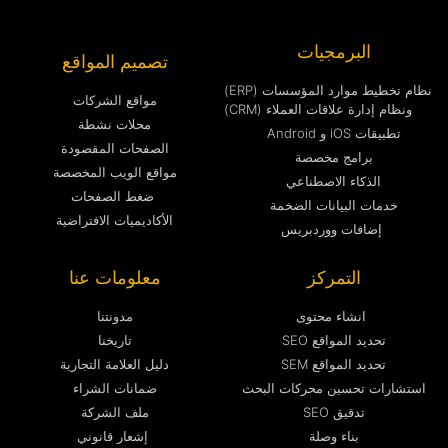
البرمجيات
تصميم المواقع
نظام تخطيط موارد المؤسسات (ERP)
مواقع الشركات
ونظام إدارة علاقات العملاء (CRM)
محلات نشطة
تطبيقات iOS و Android
الصفحات المقصودة
برامج مخصصة
مواقع الويب المخصصة
الذكاء الاصطناعي
ضغط الصفحات
خدمات البيانات الضخمة
الأكاديميات الافتراضية
إضافات ووردبريس
التمركز
معلومات عنا
انشاء محتوى
مدونتنا
تحديد المواقع SEO
تاريخنا
تحديد المواقع SEM
دليل العلامة التجارية
استشارات تحسين محركات البحث
ضمانات الشراء
تدقيق SEO
ملف الشركة
بناء وصلة
إشعار قانوني