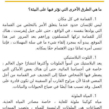
ما هي الطرق الأخرى التي نؤثر فيها على البيئة؟
القمامة في كل مكان
ليس للإنسان حدود عندما يتعلق الأمر بالتخلص من القمامة
التي يولدها بنفسه ، في الواقع ، حتى على جبل إيفرست ، هناك
آثار للقمامة تركها المتسلقون وراءهم بعد المرور عبر هذا
الموقع. يبدو أنه بمجرد إلقاء شيء ما في سلة المهملات ، فإننا
ننسى أمره تمامًا دون الاهتمام حقًا بمكانه.
التلوث البلاستيكي
يعد البلاستيك من أسوأ الملوثات وأكثرها انتشارًا حول العالم ،
خاصة في أجسامنا المائية. حتى أن هناك بعض الأماكن التي
يضطر فيها الأشخاص عمليًا إلى التجديف عبر القمامة من أجل
المضي قدمًا لأن مراوح القارب أو السفينة لن تكون قادرة على
العمل. وقد تسبب هذا أيضًا في ضياع الحيوانات والنباتات.
المياة الملوثة
مياه كوكبنا ملوثة للغاية ، خاصة مصادر المياه العذبة.
الصناعات هي الملوثات الرئيسية للمياه ، وتصب المبيدات