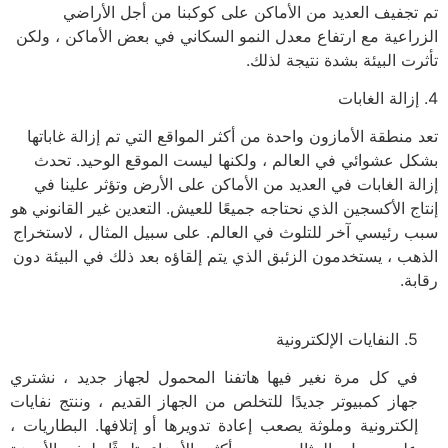
تم تجفيف العديد من الأماكن على كوكبنا من أجل الأراضي
الزراعية مع ارتفاع معدل النمو السكاني في بعض الأماكن ، ولكن
تأثرت البيئة بشدة نتيجة لذلك.
4. إزالة الغابات
تعد منطقة الأمازون واحدة من أكثر المواقع التي تم إزالة غاباتها
بشكل عشوائي في العالم ، ولكنها ليست الموقع الوحيد. تحدث
إزالة الغابات في العديد من الأماكن على الأرض وتؤثر علينا في
إنتاج الأكسجين الذي نحتاجه جميعًا للعيش. التعدين غير القانوني هو
سبب رئيسي آخر للتلوث في العالم. على سبيل المثال ، لاستخراج
الذهب ، يستخدمون الزئبق الذي يتم إلقاؤه بعد ذلك في البيئة دون
رقابة.
5. النفايات الإلكترونية
في كل مرة نغير فيها هاتفنا المحمول لجهاز جديد ، نشتري
جهاز كمبيوتر جديدًا للتخلص من الجهاز القديم ، وننتج نفايات
إلكترونية وملوثة يصعب إعادة تدويرها أو إتلافها. البطاريات ،