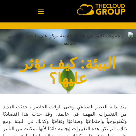
البيانات والذكاء الاصطناعي
البيئة: كيف نؤثر
عليها؟
منذ بداية العصر الصناعي وحتى الوقت الحاضر ، حدثت العديد
من التغييرات المهمة في عالمنا. وقد حدث هذا اقتصاديًا
وتكنولوجياً واجتماعيًا وصناعيًا وثقافيًا وكذلك في البيئة. ومع
ذلك ، لم تكن هذه التغييرات إيجابية دائمًا لأنها تمكنت من التأثير
على بيئتنا وتدهورها ، وكذلك جميع مجالات الحياة البشرية ، بما